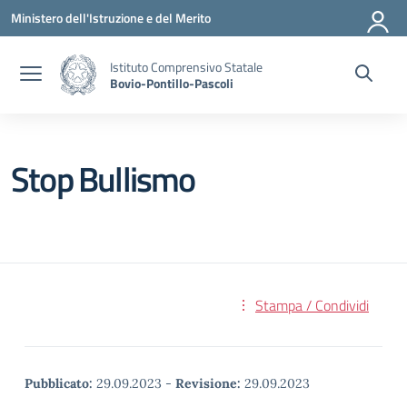
Vai ai contenuti
Vai al menu di navigazione
Vai al footer
Ministero dell'Istruzione e del Merito
Istituto Comprensivo Statale
Bovio-Pontillo-Pascoli
Stop Bullismo
Stampa / Condividi
Pubblicato:
29.09.2023
-
Revisione:
29.09.2023