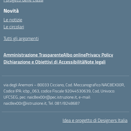
Novità
Le notizie
Le circolari
Tutti gli argomenti
Amministrazione Trasparente
Albo online
Privacy Policy
Dichiarazione e Obiettivi di Accessibilità
Note legali
via degli Anemoni – 80033 Cicciano, Cod. Meccanografico NAIC8EX00R,
Codice IPA: icbp_063, codice Fiscale 92044530639, Cod, Univoco:
UFCSEG, pec: naic8ex00r@pec.istruzione.it, e-mail:
naic8ex00r@istruzione.it, Tel. 081/8248687
Idea e progetto di Designers Italia