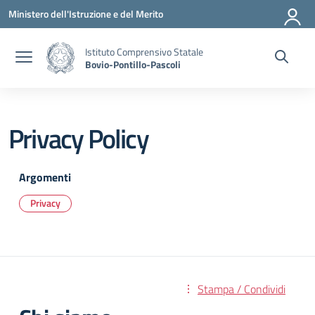
Vai ai contenuti
Vai al menu di navigazione
Vai al footer
Ministero dell'Istruzione e del Merito
Istituto Comprensivo Statale
Bovio-Pontillo-Pascoli
Privacy Policy
Argomenti
Privacy
Stampa / Condividi