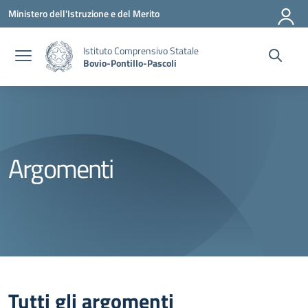
Vai ai contenuti
Vai al menu di navigazione
Vai al footer
Ministero dell'Istruzione e del Merito
Istituto Comprensivo Statale
Bovio-Pontillo-Pascoli
Argomenti
Tutti gli argomenti