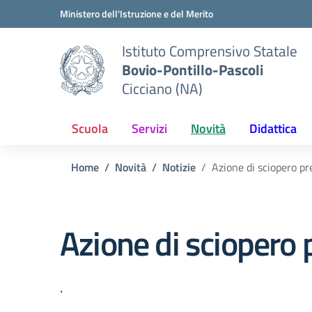
Vai ai contenuti
Vai al menu di navigazione
Vai al footer
Ministero dell'Istruzione e del Merito
Istituto Comprensivo Statale
Bovio-Pontillo-Pascoli
Cicciano (NA)
Scuola
Servizi
Novità
Didattica
Home
Novità
Notizie
Azione di sciopero pr
Azione di sciopero 
.