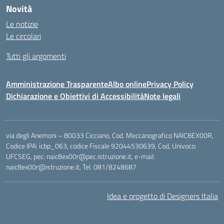
Novità
Le notizie
Le circolari
Tutti gli argomenti
Amministrazione Trasparente
Albo online
Privacy Policy
Dichiarazione e Obiettivi di Accessibilità
Note legali
via degli Anemoni – 80033 Cicciano, Cod. Meccanografico NAIC8EX00R,
Codice IPA: icbp_063, codice Fiscale 92044530639, Cod, Univoco:
UFCSEG, pec: naic8ex00r@pec.istruzione.it, e-mail:
naic8ex00r@istruzione.it, Tel. 081/8248687
Idea e progetto di Designers Italia