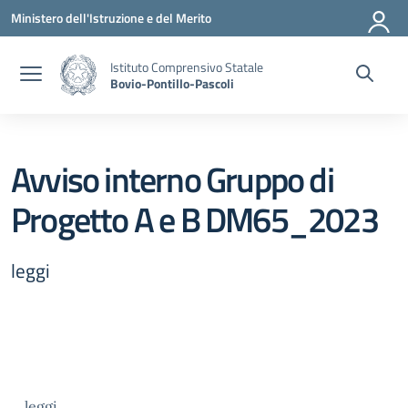
Vai ai contenuti
Vai al menu di navigazione
Vai al footer
Ministero dell'Istruzione e del Merito
Istituto Comprensivo Statale
Bovio-Pontillo-Pascoli
Avviso interno Gruppo di
Progetto A e B DM65_2023
leggi
leggi