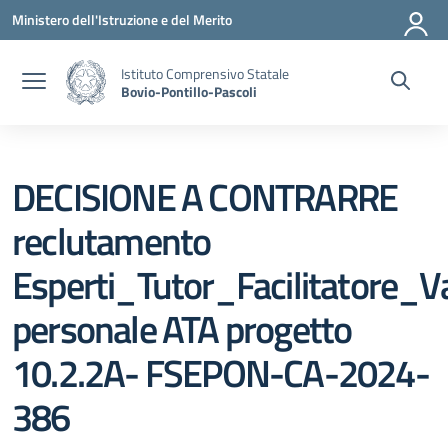
Vai ai contenuti
Vai al menu di navigazione
Vai al footer
Ministero dell'Istruzione e del Merito
Istituto Comprensivo Statale
Bovio-Pontillo-Pascoli
DECISIONE A CONTRARRE
reclutamento
Esperti_Tutor_Facilitatore_V
personale ATA progetto
10.2.2A- FSEPON-CA-2024-
386