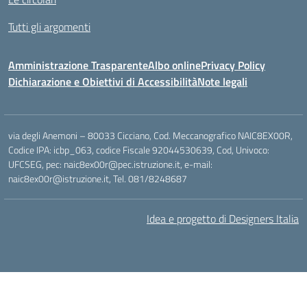
Tutti gli argomenti
Amministrazione Trasparente
Albo online
Privacy Policy
Dichiarazione e Obiettivi di Accessibilità
Note legali
via degli Anemoni – 80033 Cicciano, Cod. Meccanografico NAIC8EX00R,
Codice IPA: icbp_063, codice Fiscale 92044530639, Cod, Univoco:
UFCSEG, pec: naic8ex00r@pec.istruzione.it, e-mail:
naic8ex00r@istruzione.it, Tel. 081/8248687
Idea e progetto di Designers Italia